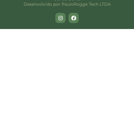
Desenvolvido por PauloRogge Tech LTDA